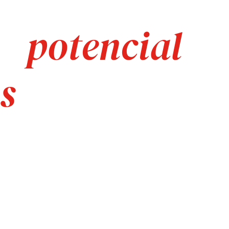
potencial
 o
s