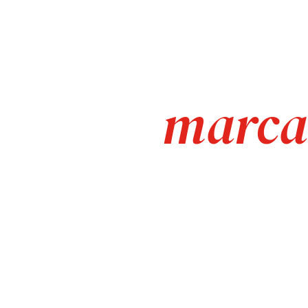
Ativamos
marca
das
strategy
branding
marketing
digital